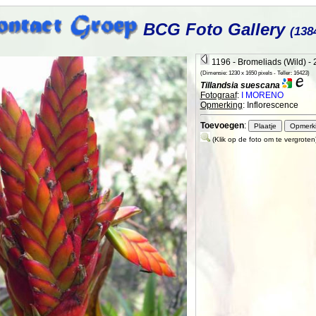
BCG Foto Gallery
(138
1196 - Bromeliads (Wild) -
(Dimensie: 1230 x 1650 pixels - Teller: 16423)
Tillandsia suescana
Fotograaf
:
I MORENO
Opmerking
: Inflorescence
Toevoegen
:
(Klik op de foto om te vergroten