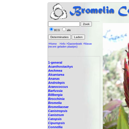
BCG
alle
>Home
>Info
>Gastenboek
>Nieuw
(recent geladen plaatjes)
1-general
Acanthostachys
Aechmea
Alcantarea
Ananas
Androlepis
Araeococcus
Barfussia
Billbergia
Brocchinia
Bromelia
Bromeliaceae
Canistropsis
Canistrum
Catopsis
Cipuropsis
Connellia