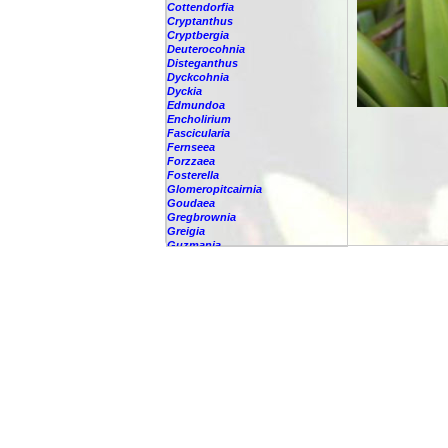
Cottendorfia
Cryptanthus
Cryptbergia
Deuterocohnia
Disteganthus
Dyckcohnia
Dyckia
Edmundoa
Encholirium
Fascicularia
Fernseea
Forzzaea
Fosterella
Glomeropitcairnia
Goudaea
Gregbrownia
Greigia
Guzmania
Hechtia
Hohenbergia
Hohenbergiopsis
Hylaeaicum
Jagrantia
Josemania
Karawata
Krenakanthus
Lapanthus
Lemeltonia
Lindmania
Lutheria
Lymania
Mark