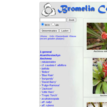
BCG
alle
>Home
>Info
>Gastenboek
>Nieuw
(recent geladen plaatjes)
Aechmea nidu
1-general
Acanthostachys
Aechmea
-
nidularioides
-
cf. caudata f. albiflora
-
latifolia
-
'Belize'
-
'Blue Rain'
-
'burgundy'
-
'David Barry'
-
'Fulgo-Ramosa'
-
'Jackson'
-
'Little Harv'
-
'Tropic Torch'
Aechm
-
aculeatosepala
-
aff. nallyi
-
aff. rubens