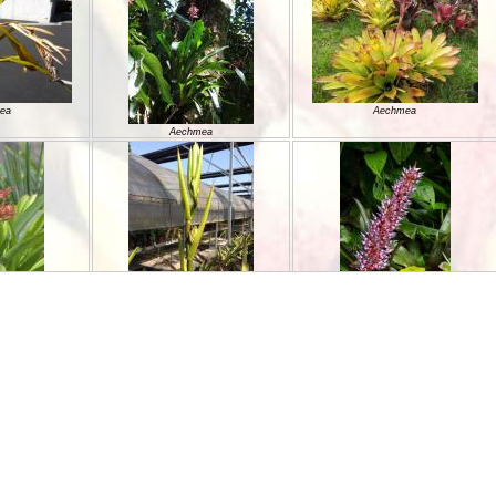
ea
Aechmea
Aechmea
ea
Aechmea
Aechmea
ea
Aechmea latifolia