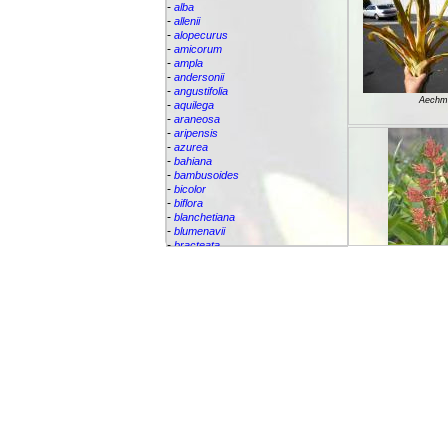
-
alba
-
allenii
-
alopecurus
-
amicorum
-
ampla
-
andersonii
-
angustifolia
Aechm
-
aquilega
-
araneosa
-
aripensis
-
azurea
-
bahiana
-
bambusoides
-
bicolor
-
biflora
-
blanchetiana
-
blumenavii
-
bracteata
-
brassicoides
-
brevicollis
-
Aechm
bromelifolia
-
bromeliifolia
-
bromeliifolia var Albobracteata
-
bromeliifolia var. albobracteata
-
brueggeri
-
bruggeri
-
caesia
-
callichroma
-
calyculata
-
candida
-
capixabae
Aechm
-
carvalhoi