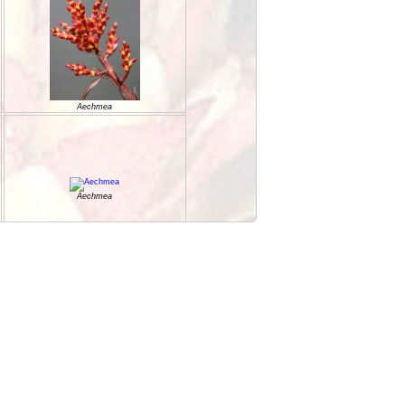
Aechmea
Aechmea