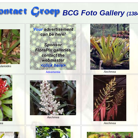
BCG Foto Gallery
(138
larioides
Aechmea
Advertentie
Aechmea
ea
Aechmea