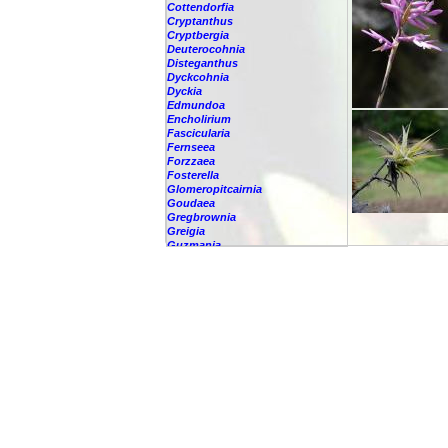
Cottendorfia
Cryptanthus
Cryptbergia
Deuterocohnia
Disteganthus
Dyckcohnia
Dyckia
Edmundoa
Encholirium
Fascicularia
Fernseea
Forzzaea
Fosterella
Glomeropitcairnia
Goudaea
Gregbrownia
Greigia
Guzmania
Hechtia
Hohenbergia
Hohenbergiopsis
Hylaeaicum
Jagrantia
Josemania
Karawata
Krenakanthus
Lapanthus
Lemeltonia
Lindmania
Lutheria
Lymania
Mark