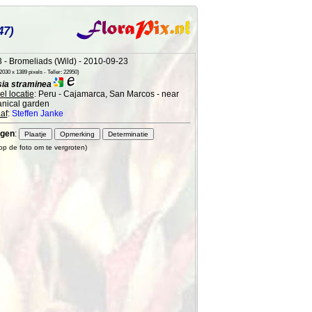
47)
 - Bromeliads (Wild) - 2010-09-23
030 x 1389 pixels - Teller: 22950)
sia straminea
l locatie
: Peru - Cajamarca, San Marcos - near
anical garden
af
:
Steffen Janke
gen
:
 op de foto om te vergroten)