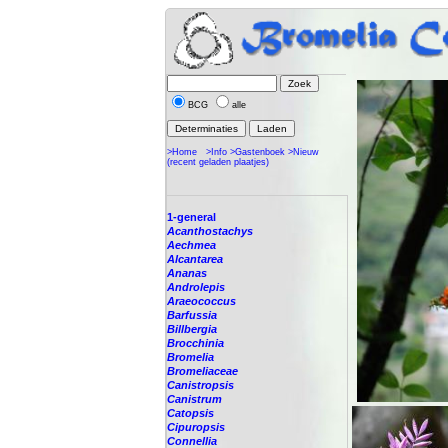
BCG
alle
>Home
>Info
>Gastenboek
>Nieuw
(recent geladen plaatjes)
1-general
Acanthostachys
Aechmea
Alcantarea
Ananas
Androlepis
Araeococcus
Barfussia
Billbergia
Brocchinia
Bromelia
Bromeliaceae
Canistropsis
Canistrum
Catopsis
Cipuropsis
Connellia