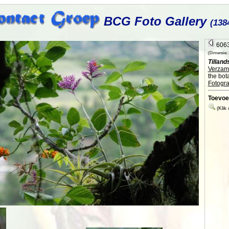
BCG Foto Gallery
(138
6063
(Dimensie: 2
Tilland
Verzame
the bot
Fotogra
Toevoe
(Klik