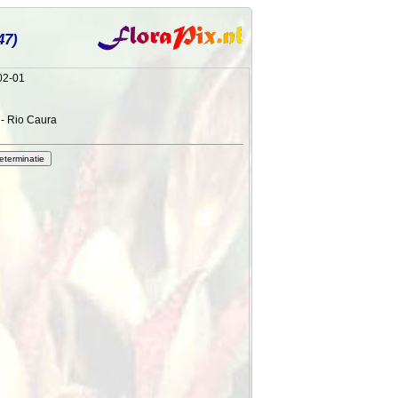
47)
02-01
 - Rio Caura