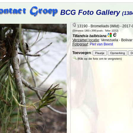
BCG Foto Gallery
(138
13190 - Bromeliads (Wild) - 2017-
(Dimensie: 1363 x 2050 pixels - Teller: 12212)
Tillandsia balbisiana
Verzamel locatie
: Venezuela - Bolivar
Fotograaf
:
PIet van Beest
Toevoegen
:
(Klik op de foto om te vergroten)