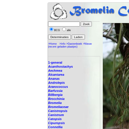
BCG
alle
>Home
>Info
>Gastenboek
>Nieuw
(recent geladen plaatjes)
1-general
Acanthostachys
Aechmea
Alcantarea
Ananas
Androlepis
Araeococcus
Barfussia
Billbergia
Brocchinia
Bromelia
Bromeliaceae
Canistropsis
Canistrum
Catopsis
Cipuropsis
Connellia