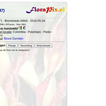
47)
1 - Bromeliads (Wild) - 2018-05-24
590 x 1970 pixels - Teller: 6881)
sia humboldtii
l locatie
: Colombia - Putumayo - Pasto -
oy
af
:
Bruce Dunstan
gen
:
 op de foto om te vergroten)