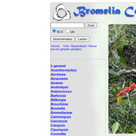
BCG
alle
>Home
>Info
>Gastenboek
>Nieuw
(recent geladen plaatjes)
1-general
Acanthostachys
Aechmea
Alcantarea
Ananas
Androlepis
Araeococcus
Barfussia
Billbergia
Brocchinia
Bromelia
Bromeliaceae
Canistropsis
Canistrum
Catopsis
Cipuropsis
Connellia