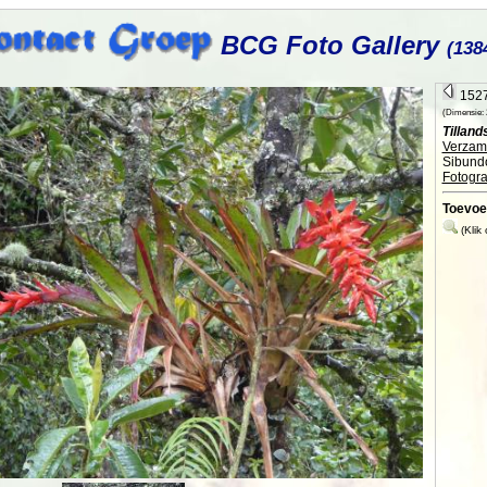
BCG Foto Gallery
(138
1527
(Dimensie: 2
Tilland
Verzame
Sibund
Fotogra
Toevoe
(Klik