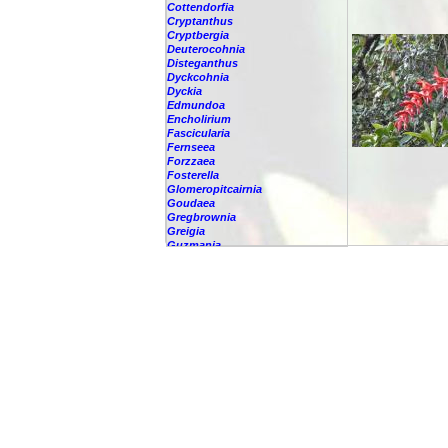
Cottendorfia
Cryptanthus
Cryptbergia
Deuterocohnia
Disteganthus
Dyckcohnia
Dyckia
Edmundoa
Encholirium
Fascicularia
Fernseea
Forzzaea
Fosterella
Glomeropitcairnia
Goudaea
Gregbrownia
Greigia
Guzmania
Hechtia
Hohenbergia
Hohenbergiopsis
Hylaeaicum
Jagrantia
Josemania
Karawata
Krenakanthus
Lapanthus
Lemeltonia
Lindmania
Lutheria
Lymania
Mark