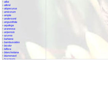
-
alba
-
allenii
-
alopecurus
-
amicorum
-
ampla
-
andersonii
-
angustifolia
-
aquilega
-
araneosa
-
aripensis
-
azurea
-
bahiana
-
bambusoides
-
bicolor
-
biflora
-
blanchetiana
-
blumenavii
-
bracteata
-
brassicoides
-
brevicollis
-
bromelifolia
-
bromeliifolia
-
bromeliifolia var Albobracteata
-
bromeliifolia var. albobracteata
-
brueggeri
-
bruggeri
-
caesia
-
callichroma
-
calyculata
-
candida
-
capixabae
-
carvalhoi