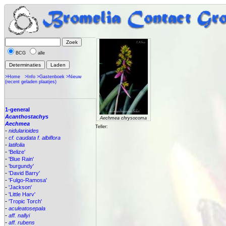
BCG
alle
>Home
>Info
>Gastenboek
>Nieuw
(recent geladen plaatjes)
1-general
Acanthostachys
Aechmea chrysocoma
Aechmea
Teller:
-
nidularioides
-
cf. caudata f. albiflora
-
latifolia
-
'Belize'
-
'Blue Rain'
-
'burgundy'
-
'David Barry'
-
'Fulgo-Ramosa'
-
'Jackson'
-
'Little Harv'
-
'Tropic Torch'
-
aculeatosepala
-
aff. nallyi
-
aff. rubens