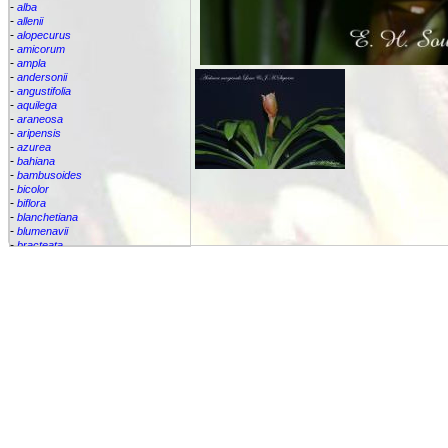
-
alba
-
allenii
-
alopecurus
-
amicorum
-
ampla
-
andersonii
-
angustifolia
-
aquilega
-
araneosa
-
aripensis
-
azurea
-
bahiana
-
bambusoides
-
bicolor
-
biflora
-
blanchetiana
-
blumenavii
-
bracteata
-
brassicoides
-
brevicollis
-
bromelifolia
-
bromeliifolia
-
bromeliifolia var Albobracteata
-
bromeliifolia var. albobracteata
-
brueggeri
-
bruggeri
-
caesia
-
callichroma
-
calyculata
-
candida
-
capixabae
-
carvalhoi