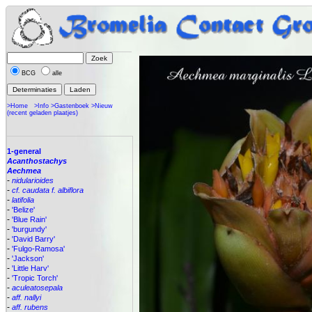
BCG
alle
>Home
>Info
>Gastenboek
>Nieuw
(recent geladen plaatjes)
1-general
Acanthostachys
Aechmea
-
nidularioides
-
cf. caudata f. albiflora
-
latifolia
-
'Belize'
-
'Blue Rain'
-
'burgundy'
-
'David Barry'
-
'Fulgo-Ramosa'
-
'Jackson'
-
'Little Harv'
-
'Tropic Torch'
-
aculeatosepala
-
aff. nallyi
-
aff. rubens