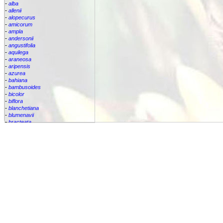
-
alba
-
allenii
-
alopecurus
-
amicorum
-
ampla
-
andersonii
-
angustifolia
-
aquilega
-
araneosa
-
aripensis
-
azurea
-
bahiana
-
bambusoides
-
bicolor
-
biflora
-
blanchetiana
-
blumenavii
-
bracteata
-
brassicoides
-
brevicollis
-
bromelifolia
-
bromeliifolia
-
bromeliifolia var Albobracteata
-
bromeliifolia var. albobracteata
-
brueggeri
-
bruggeri
-
caesia
-
callichroma
-
calyculata
-
candida
-
capixabae
-
carvalhoi