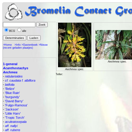
BCG
alle
>Home
>Info
>Gastenboek
>Nieuw
(recent geladen plaatjes)
Aechmea spec.
1-general
Acanthostachys
Aechmea spec.
Aechmea
Teller:
-
nidularioides
-
cf. caudata f. albiflora
-
latifolia
-
'Belize'
-
'Blue Rain'
-
'burgundy'
-
'David Barry'
-
'Fulgo-Ramosa'
-
'Jackson'
-
'Little Harv'
-
'Tropic Torch'
-
aculeatosepala
-
aff. nallyi
-
aff. rubens