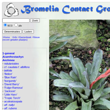
BCG
alle
>Home
>Info
>Gastenboek
>Nieuw
(recent geladen plaatjes)
1-general
Acanthostachys
Aechmea
-
nidularioides
-
cf. caudata f. albiflora
-
latifolia
-
'Belize'
-
'Blue Rain'
-
'burgundy'
-
'David Barry'
-
'Fulgo-Ramosa'
-
'Jackson'
-
'Little Harv'
-
'Tropic Torch'
-
aculeatosepala
-
aff. nallyi
-
aff. rubens