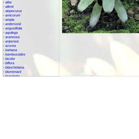
-
alba
-
allenii
-
alopecurus
-
amicorum
-
ampla
-
andersonii
-
angustifolia
-
aquilega
-
araneosa
-
aripensis
-
azurea
-
bahiana
-
bambusoides
-
bicolor
-
biflora
-
blanchetiana
-
blumenavii
-
bracteata
-
brassicoides
-
brevicollis
-
bromelifolia
-
bromeliifolia
-
bromeliifolia var Albobracteata
-
bromeliifolia var. albobracteata
-
brueggeri
-
bruggeri
-
caesia
-
callichroma
-
calyculata
-
candida
-
capixabae
-
carvalhoi