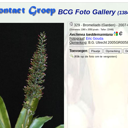
BCG Foto Gallery
(138
329 - Bromeliads (Garden) - 2007
(Dimensie: 1360 x 2050 pixels - Teller: 22448)
Aechmea lueddemanniana
Fotograaf
:
Eric Gouda
Opmerking
: B.G. Utrecht 2005GR005
Toevoegen
:
(Klik op de foto om te vergroten)