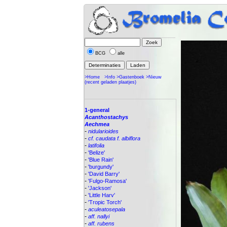
BCG
alle
>Home
>Info
>Gastenboek
>Nieuw
(recent geladen plaatjes)
1-general
Acanthostachys
Aechmea
-
nidularioides
-
cf. caudata f. albiflora
-
latifolia
-
'Belize'
-
'Blue Rain'
-
'burgundy'
-
'David Barry'
-
'Fulgo-Ramosa'
-
'Jackson'
-
'Little Harv'
-
'Tropic Torch'
-
aculeatosepala
-
aff. nallyi
-
aff. rubens