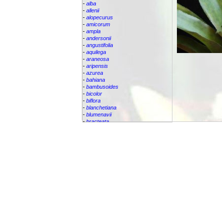
-
alba
-
allenii
-
alopecurus
-
amicorum
-
ampla
-
andersonii
-
angustifolia
-
aquilega
-
araneosa
-
aripensis
-
azurea
-
bahiana
-
bambusoides
-
bicolor
-
biflora
-
blanchetiana
-
blumenavii
-
bracteata
-
brassicoides
-
brevicollis
-
bromelifolia
-
bromeliifolia
-
bromeliifolia var Albobracteata
-
bromeliifolia var. albobracteata
-
brueggeri
-
bruggeri
-
caesia
-
callichroma
-
calyculata
-
candida
-
capixabae
-
carvalhoi