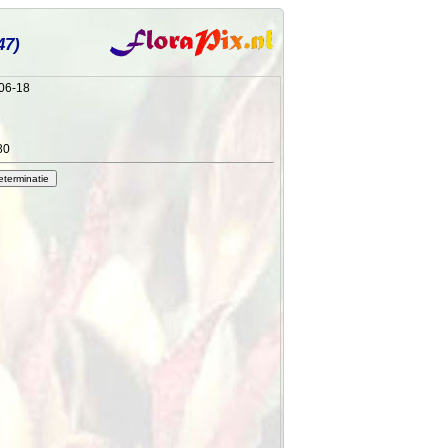
47)
-06-18
80