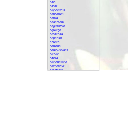
-
alba
-
allenii
-
alopecurus
-
amicorum
-
ampla
-
andersonii
-
angustifolia
-
aquilega
-
araneosa
-
aripensis
-
azurea
-
bahiana
-
bambusoides
-
bicolor
-
biflora
-
blanchetiana
-
blumenavii
-
bracteata
-
brassicoides
-
brevicollis
-
bromelifolia
-
bromeliifolia
-
bromeliifolia var Albobracteata
-
bromeliifolia var. albobracteata
-
brueggeri
-
bruggeri
-
caesia
-
callichroma
-
calyculata
-
candida
-
capixabae
-
carvalhoi