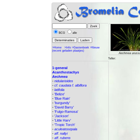
BCG
alle
>Home
>Info
>Gastenboek
>Nieuw
(recent geladen plaatjes)
Aechmea urussu
Teller:
1-general
Acanthostachys
Aechmea
-
nidularioides
-
cf. caudata f. albiflora
-
latifolia
-
'Belize'
-
'Blue Rain'
-
'burgundy'
-
'David Barry'
-
'Fulgo-Ramosa'
-
'Jackson'
-
'Little Harv'
-
'Tropic Torch'
-
aculeatosepala
-
aff. nallyi
-
aff. rubens