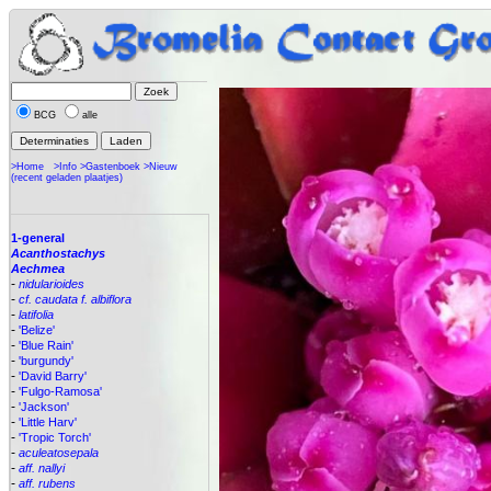
BCG
alle
>Home
>Info
>Gastenboek
>Nieuw
(recent geladen plaatjes)
1-general
Acanthostachys
Aechmea
-
nidularioides
-
cf. caudata f. albiflora
-
latifolia
-
'Belize'
-
'Blue Rain'
-
'burgundy'
-
'David Barry'
-
'Fulgo-Ramosa'
-
'Jackson'
-
'Little Harv'
-
'Tropic Torch'
-
aculeatosepala
-
aff. nallyi
-
aff. rubens