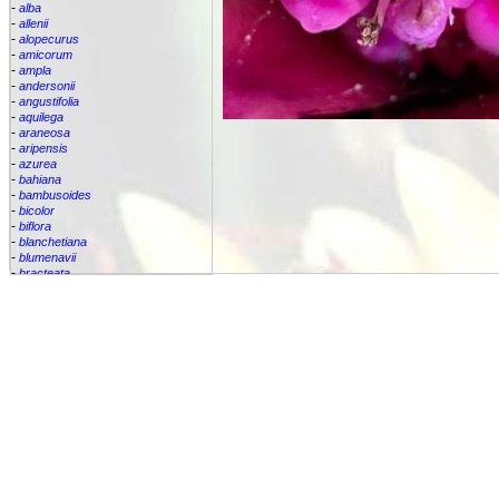
-
alba
-
allenii
-
alopecurus
-
amicorum
-
ampla
-
andersonii
-
angustifolia
-
aquilega
-
araneosa
-
aripensis
-
azurea
-
bahiana
-
bambusoides
-
bicolor
-
biflora
-
blanchetiana
-
blumenavii
-
bracteata
-
brassicoides
-
brevicollis
-
bromelifolia
-
bromeliifolia
-
bromeliifolia var Albobracteata
-
bromeliifolia var. albobracteata
-
brueggeri
-
bruggeri
-
caesia
-
callichroma
-
calyculata
-
candida
-
capixabae
-
carvalhoi