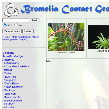
BCG
alle
>Home
>Info
>Gastenboek
>Nieuw
(recent geladen plaatjes)
Aechmea a
1-general
Aechmea azurea
Acanthostachys
Aechmea
Teller:
-
nidularioides
-
cf. caudata f. albiflora
-
latifolia
-
'Belize'
-
'Blue Rain'
-
'burgundy'
-
'David Barry'
-
'Fulgo-Ramosa'
-
'Jackson'
-
'Little Harv'
-
'Tropic Torch'
-
aculeatosepala
-
aff. nallyi
-
aff. rubens