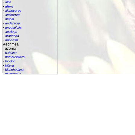
-
alba
-
allenii
-
alopecurus
-
amicorum
-
ampla
-
andersonii
-
angustifolia
-
aquilega
-
araneosa
-
aripensis
Aechmea
azurea
-
bahiana
-
bambusoides
-
bicolor
-
biflora
-
blanchetiana
-
blumenavii
-
bracteata
-
brassicoides
-
brevicollis
-
bromelifolia
-
bromeliifolia
-
bromeliifolia var Albobracteata
-
bromeliifolia var. albobracteata
-
brueggeri
-
bruggeri
-
caesia
-
callichroma
-
calyculata
-
candida
-
capixabae