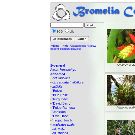
BCG
alle
>Home
>Info
>Gastenboek
>Nieuw
(recent geladen plaatjes)
1-general
Aechmea nudic
Acanthostachys
Aechmea
-
nidularioides
-
cf. caudata f. albiflora
-
latifolia
-
'Belize'
-
'Blue Rain'
-
'burgundy'
-
'David Barry'
-
'Fulgo-Ramosa'
Aechmea nudic
-
'Jackson'
-
'Little Harv'
-
'Tropic Torch'
-
aculeatosepala
-
aff. nallyi
-
aff. rubens