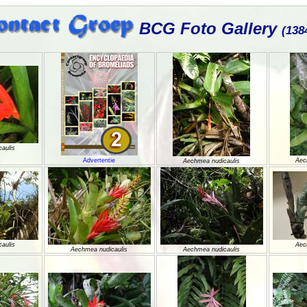
BCG Foto Gallery
(138
aulis
Advertentie
Aec
Aechmea nudicaulis
aulis
Aec
Aechmea nudicaulis
Aechmea nudicaulis