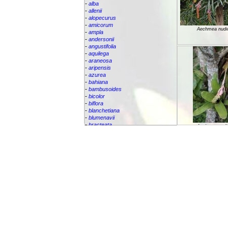
-
alba
-
allenii
-
alopecurus
-
amicorum
Aechmea nudic
-
ampla
-
andersonii
-
angustifolia
-
aquilega
-
araneosa
-
aripensis
-
azurea
-
bahiana
-
bambusoides
-
bicolor
-
biflora
-
blanchetiana
-
blumenavii
-
bracteata
Aechmea nudic
-
brassicoides
Teller:
-
brevicollis
-
bromelifolia
-
bromeliifolia
-
bromeliifolia var Albobracteata
-
bromeliifolia var. albobracteata
-
brueggeri
-
bruggeri
-
caesia
-
callichroma
-
calyculata
-
candida
-
capixabae
-
carvalhoi