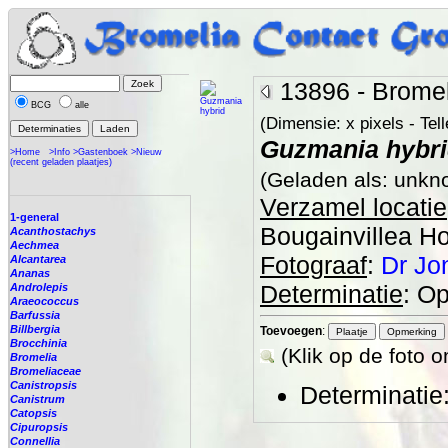
13896 - Bromel
BCG
alle
(Dimensie: x pixels - Tell
Guzmania hybr
>Home
>Info
>Gastenboek
>Nieuw
(recent geladen plaatjes)
(Geladen als: unkn
Verzamel locatie
1-general
Bougainvillea Ho
Acanthostachys
Aechmea
Fotograaf
:
Dr Jon
Alcantarea
Ananas
Determinatie
: O
Androlepis
Araeococcus
Barfussia
Billbergia
Toevoegen
:
Brocchinia
(Klik op de foto 
Bromelia
Bromeliaceae
Canistropsis
Determinatie
Canistrum
Catopsis
Cipuropsis
Connellia