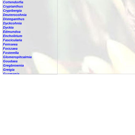
Cottendorfia
Cryptanthus
Cryptbergia
Deuterocohnia
Disteganthus
Dyckcohnia
Dyckia
Edmundoa
Encholirium
Fascicularia
Fernseea
Forzzaea
Fosterella
Glomeropitcairnia
Goudaea
Gregbrownia
Greigia
Guzmania
-
berteroniana
-
cf. angustifolia
-
nicaraguensis
-
rhonhofiana
-
sp.
-
spec.
-
kraenzliniana
-
oligantha
-
pseudospectabilis
-
testudinis var. tetudinis
-
'Marlebeca'
-
'Theresa'
-
?
-
acorifolia