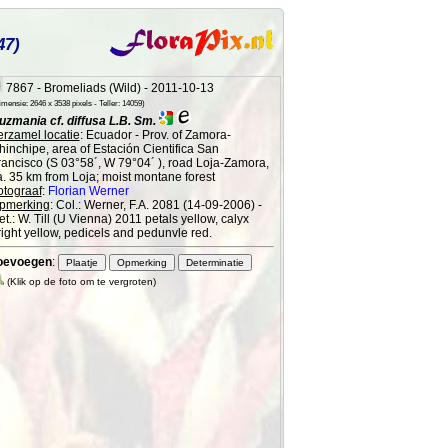
47)
7867 - Bromeliads (Wild) - 2011-10-13
mensie: 2646 x 3538 pixels - Teller: 14059)
uzmania cf. diffusa L.B. Sm.
erzamel locatie
: Ecuador - Prov. of Zamora-
hinchipe, area of Estación Cientifica San
rancisco (S 03°58´, W 79°04´ ), road Loja-Zamora,
a. 35 km from Loja; moist montane forest
otograaf
:
Florian Werner
pmerking
: Col.: Werner, F.A. 2081 (14-09-2006) -
t.: W. Till (U Vienna) 2011 petals yellow, calyx
right yellow, pedicels and pedunvle red.
oevoegen
:
(Klik op de foto om te vergroten)