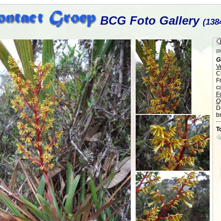
BCG Foto Gallery
(138
(Di
G
V
C
F
c
F
O
De
b
T