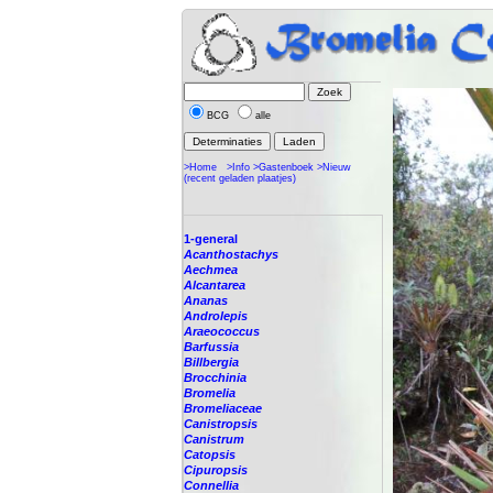
BCG
alle
>Home
>Info
>Gastenboek
>Nieuw
(recent geladen plaatjes)
1-general
Acanthostachys
Aechmea
Alcantarea
Ananas
Androlepis
Araeococcus
Barfussia
Billbergia
Brocchinia
Bromelia
Bromeliaceae
Canistropsis
Canistrum
Catopsis
Cipuropsis
Connellia