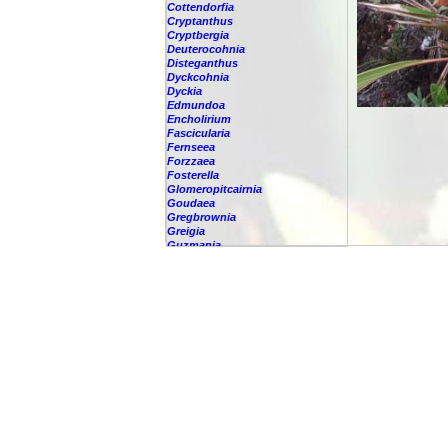
Cottendorfia
Cryptanthus
Cryptbergia
Deuterocohnia
Disteganthus
Dyckcohnia
Dyckia
Edmundoa
Encholirium
Fascicularia
Fernseea
Forzzaea
Fosterella
Glomeropitcairnia
Goudaea
Gregbrownia
Greigia
Guzmania
-
berteroniana
-
cf. angustifolia
-
nicaraguensis
-
rhonhofiana
-
sp.
-
spec.
-
kraenzliniana
-
oligantha
-
pseudospectabilis
-
testudinis var. tetudinis
-
'Marlebeca'
-
'Theresa'
-
?
-
acorifolia