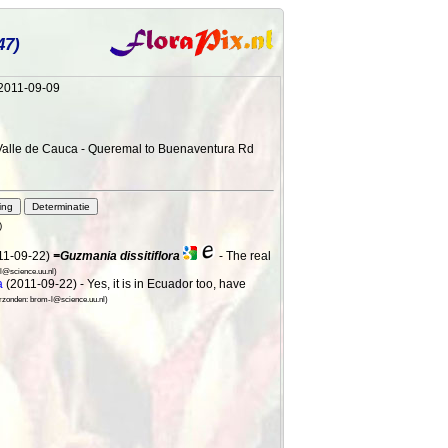
47)
 2011-09-09
 Valle de Cauca - Queremal to Buenaventura Rd
)
11-09-22)
=Guzmania dissitiflora
- The real
l@science.uu.nl)
a
(2011-09-22) - Yes, it is in Ecuador too, have
rzonden: brom-l@science.uu.nl)