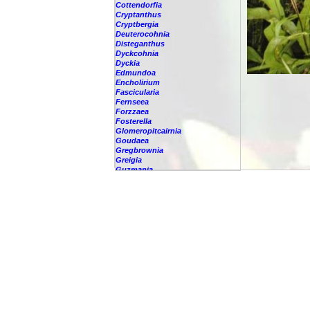
Cottendorfia
Cryptanthus
Cryptbergia
Deuterocohnia
Disteganthus
Dyckcohnia
Dyckia
Edmundoa
Encholirium
Fascicularia
Fernseea
Forzzaea
Fosterella
Glomeropitcairnia
Goudaea
Gregbrownia
Greigia
Guzmania
-
berteroniana
-
cf. angustifolia
-
nicaraguensis
-
rhonhofiana
-
sp.
-
spec.
-
kraenzliniana
-
oligantha
-
pseudospectabilis
-
testudinis var. tetudinis
-
'Marlebeca'
-
'Theresa'
-
?
-
acorifolia