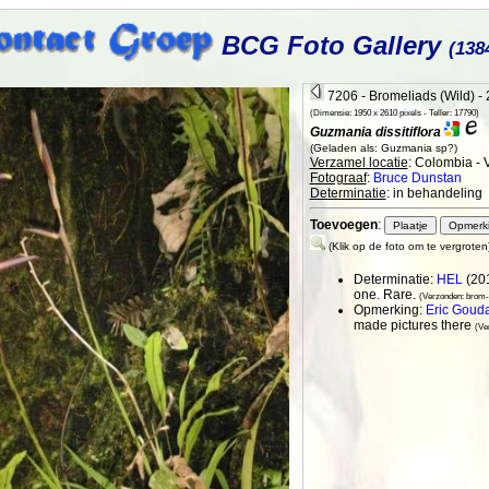
BCG Foto Gallery
(138
7206 - Bromeliads (Wild) -
(Dimensie: 1950 x 2610 pixels - Teller: 17790)
Guzmania dissitiflora
(Geladen als: Guzmania sp?)
Verzamel locatie
: Colombia -
Fotograaf
:
Bruce Dunstan
Determinatie
: in behandeling
Toevoegen
:
(Klik op de foto om te vergroten
Determinatie:
HEL
(20
one. Rare.
(Verzonden: brom-
Opmerking:
Eric Goud
made pictures there
(Ve