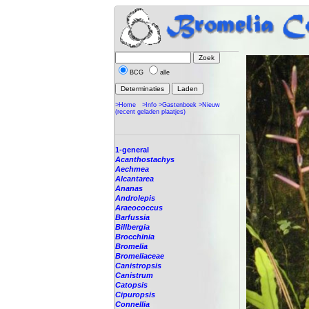
BCG
alle
>Home
>Info
>Gastenboek
>Nieuw
(recent geladen plaatjes)
1-general
Acanthostachys
Aechmea
Alcantarea
Ananas
Androlepis
Araeococcus
Barfussia
Billbergia
Brocchinia
Bromelia
Bromeliaceae
Canistropsis
Canistrum
Catopsis
Cipuropsis
Connellia