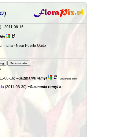
47)
) - 2011-08-16
hia
ichincha - Near Puerto Quito
)
11-08-16)
=Guzmania remyi
(Verzonden: brom-
uda
(2011-08-30)
=Guzmania remyi x