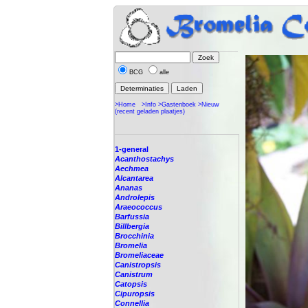
BCG
alle
>Home
>Info
>Gastenboek
>Nieuw
(recent geladen plaatjes)
1-general
Acanthostachys
Aechmea
Alcantarea
Ananas
Androlepis
Araeococcus
Barfussia
Billbergia
Brocchinia
Bromelia
Bromeliaceae
Canistropsis
Canistrum
Catopsis
Cipuropsis
Connellia