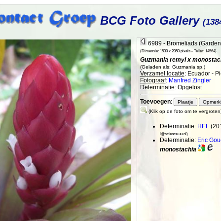
BCG Foto Gallery
(138
6989 - Bromeliads (Garden
(Dimensie: 1530 x 2050 pixels - Teller: 14564)
Guzmania remyi x monostac
(Geladen als: Guzmania sp.)
Verzamel locatie
: Ecuador - P
Fotograaf
:
Manfred Zingler
Determinatie
: Opgelost
Toevoegen
:
(Klik op de foto om te vergroten
Determinatie:
HEL
(20
l@science.uu.nl)
Determinatie:
Eric Go
monostachia