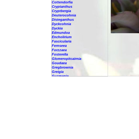
Cottendorfia
Cryptanthus
Cryptbergia
Deuterocohnia
Disteganthus
Dyckcohnia
Dyckia
Edmundoa
Encholirium
Fascicularia
Fernseea
Forzzaea
Fosterella
Glomeropitcairnia
Goudaea
Gregbrownia
Greigia
Guzmania
-
berteroniana
-
cf. angustifolia
-
nicaraguensis
-
rhonhofiana
-
sp.
-
spec.
-
kraenzliniana
-
oligantha
-
pseudospectabilis
-
testudinis var. tetudinis
-
'Marlebeca'
-
'Theresa'
-
?
-
acorifolia