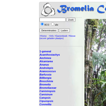
BCG
alle
>Home
>Info
>Gastenboek
>Nieuw
(recent geladen plaatjes)
1-general
Acanthostachys
Aechmea
Alcantarea
Ananas
Androlepis
Araeococcus
Barfussia
Billbergia
Brocchinia
Bromelia
Bromeliaceae
Canistropsis
Canistrum
Catopsis
Cipuropsis
Connellia