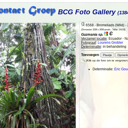
BCG Foto Gallery
(138
6568 - Bromeliads (Wild) -
(Dimensie: 1530 x 2050 pixels - Teller: 24133)
Guzmania sp.
Verzamel locatie
: Ecuador - 
Fotograaf
:
Lourens Grobler
Determinatie
: in behandeling
Toevoegen
:
(Klik op de foto om te vergroten
Determinatie:
Eric Go