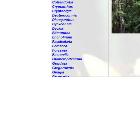
Cottendorfia
Cryptanthus
Cryptbergia
Deuterocohnia
Disteganthus
Dyckcohnia
Dyckia
Edmundoa
Encholirium
Fascicularia
Fernseea
Forzzaea
Fosterella
Glomeropitcairnia
Goudaea
Gregbrownia
Greigia
Guzmania
-
berteroniana
-
cf. angustifolia
-
nicaraguensis
-
rhonhofiana
-
sp.
-
spec.
-
kraenzliniana
-
oligantha
-
pseudospectabilis
-
testudinis var. tetudinis
-
'Marlebeca'
-
'Theresa'
-
?
-
acorifolia