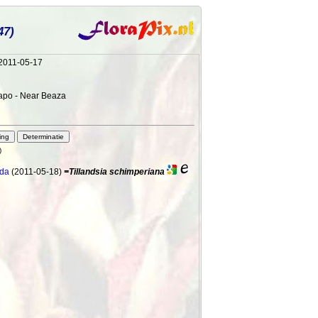
47)
 2011-05-17
Napo - Near Beaza
)
uda
(2011-05-18)
=Tillandsia schimperiana