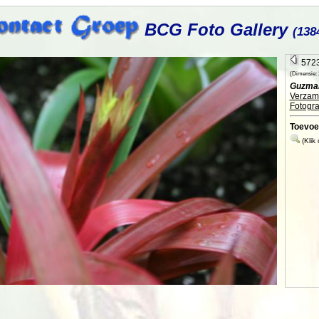
BCG Foto Gallery
(138
5723
(Dimensie: 2
Guzman
Verzame
Fotogra
Toevoe
(Klik