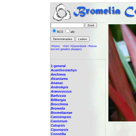
BCG
alle
>Home
>Info
>Gastenboek
>Nieuw
(recent geladen plaatjes)
1-general
Acanthostachys
Aechmea
Alcantarea
Ananas
Androlepis
Araeococcus
Barfussia
Billbergia
Brocchinia
Bromelia
Bromeliaceae
Canistropsis
Canistrum
Catopsis
Cipuropsis
Connellia