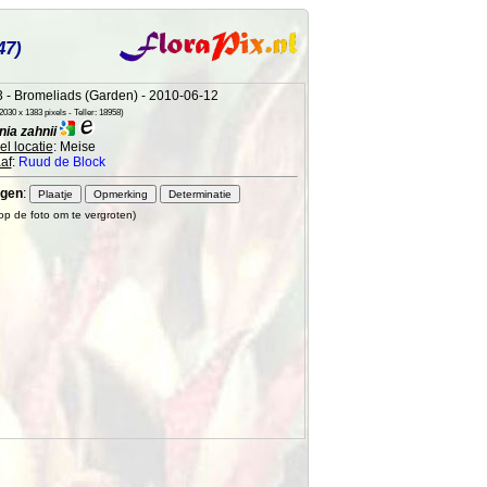
47)
 - Bromeliads (Garden) - 2010-06-12
030 x 1383 pixels - Teller: 18958)
ia zahnii
l locatie
: Meise
af
:
Ruud de Block
gen
:
 op de foto om te vergroten)