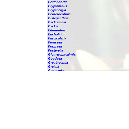
Cottendorfia
Cryptanthus
Cryptbergia
Deuterocohnia
Disteganthus
Dyckcohnia
Dyckia
Edmundoa
Encholirium
Fascicularia
Fernseea
Forzzaea
Fosterella
Glomeropitcairnia
Goudaea
Gregbrownia
Greigia
Guzmania
-
berteroniana
-
cf. angustifolia
-
nicaraguensis
-
rhonhofiana
-
sp.
-
spec.
-
kraenzliniana
-
oligantha
-
pseudospectabilis
-
testudinis var. tetudinis
-
'Marlebeca'
-
'Theresa'
-
?
-
acorifolia