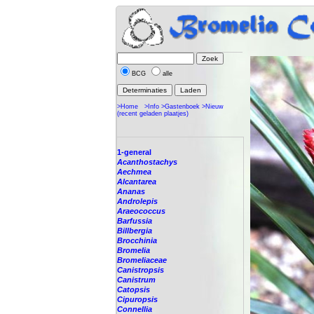
BCG
alle
>Home
>Info
>Gastenboek
>Nieuw
(recent geladen plaatjes)
1-general
Acanthostachys
Aechmea
Alcantarea
Ananas
Androlepis
Araeococcus
Barfussia
Billbergia
Brocchinia
Bromelia
Bromeliaceae
Canistropsis
Canistrum
Catopsis
Cipuropsis
Connellia