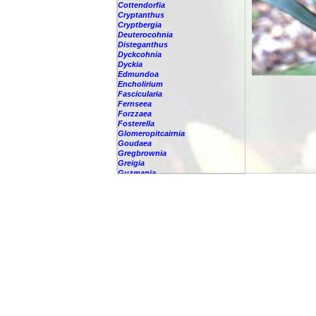
Cottendorfia
Cryptanthus
Cryptbergia
Deuterocohnia
Disteganthus
Dyckcohnia
Dyckia
Edmundoa
Encholirium
Fascicularia
Fernseea
Forzzaea
Fosterella
Glomeropitcairnia
Goudaea
Gregbrownia
Greigia
Guzmania
-
berteroniana
-
cf. angustifolia
-
nicaraguensis
-
rhonhofiana
-
sp.
-
spec.
-
kraenzliniana
-
oligantha
-
pseudospectabilis
-
testudinis var. tetudinis
-
'Marlebeca'
-
'Theresa'
-
?
-
acorifolia