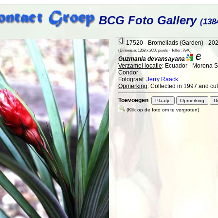
BCG Foto Gallery
(138
17520 - Bromeliads (Garden) - 20
(Dimensie: 1358 x 2050 pixels - Teller: 7840)
Guzmania devansayana
Verzamel locatie
: Ecuador - Morona S
Condor
Fotograaf
:
Jerry Raack
Opmerking
: Collected in 1997 and cul
Toevoegen
:
(Klik op de foto om te vergroten)