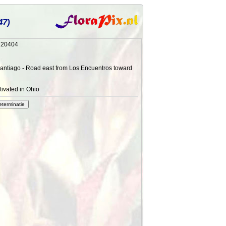
47)
220404
antiago - Road east from Los Encuentros toward
tivated in Ohio