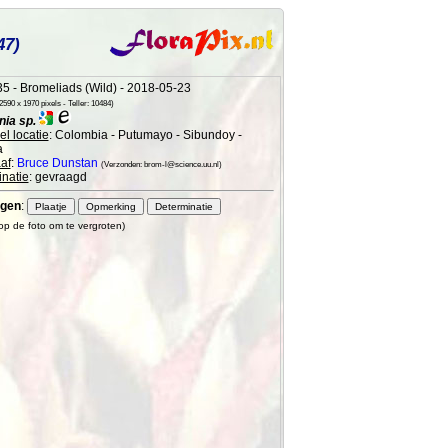
47)
5 - Bromeliads (Wild) - 2018-05-23
590 x 1970 pixels - Teller: 10484)
ia sp.
l locatie
: Colombia - Putumayo - Sibundoy -
a
af
:
Bruce Dunstan
(Verzonden: brom-l@science.uu.nl)
natie
: gevraagd
gen
:
 op de foto om te vergroten)