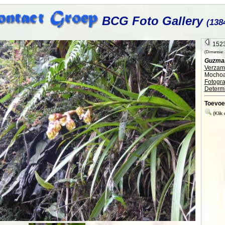
BCG Foto Gallery
(138
1523
(Dimensie: 2
Guzman
Verzame
Mocho
Fotogra
Determi
Toevoe
(Klik