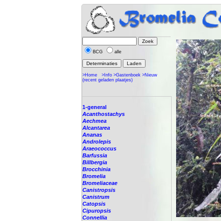
BCG
alle
>Home
>Info
>Gastenboek
>Nieuw
(recent geladen plaatjes)
1-general
Acanthostachys
Aechmea
Alcantarea
Ananas
Androlepis
Araeococcus
Barfussia
Billbergia
Brocchinia
Bromelia
Bromeliaceae
Canistropsis
Canistrum
Catopsis
Cipuropsis
Connellia