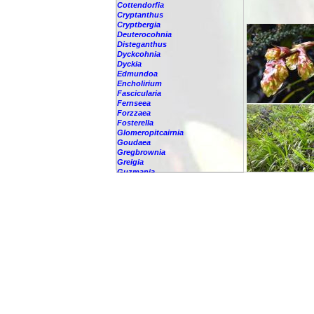
Cottendorfia
Cryptanthus
Cryptbergia
Deuterocohnia
Disteganthus
Dyckcohnia
Dyckia
Edmundoa
Encholirium
Fascicularia
Fernseea
Forzzaea
Fosterella
Glomeropitcairnia
Goudaea
Gregbrownia
Greigia
Guzmania
-
berteroniana
-
cf. angustifolia
-
nicaraguensis
-
rhonhofiana
-
sp.
-
spec.
-
kraenzliniana
-
oligantha
-
pseudospectabilis
-
testudinis var. tetudinis
-
'Marlebeca'
-
'Theresa'
-
?
-
acorifolia