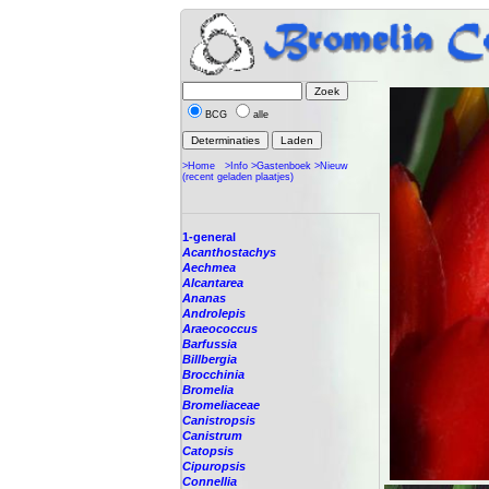
BCG
alle
>Home
>Info
>Gastenboek
>Nieuw
(recent geladen plaatjes)
1-general
Acanthostachys
Aechmea
Alcantarea
Ananas
Androlepis
Araeococcus
Barfussia
Billbergia
Brocchinia
Bromelia
Bromeliaceae
Canistropsis
Canistrum
Catopsis
Cipuropsis
Connellia