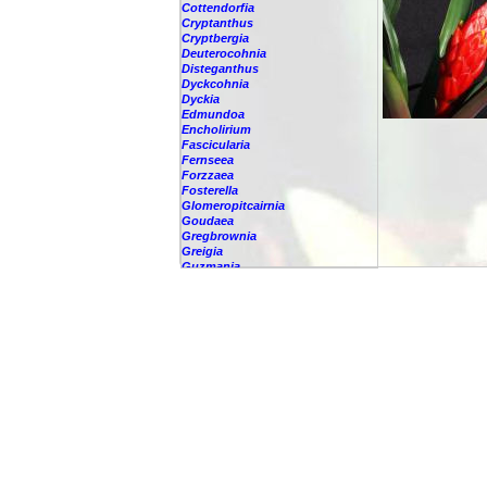
Cottendorfia
Cryptanthus
Cryptbergia
Deuterocohnia
Disteganthus
Dyckcohnia
Dyckia
Edmundoa
Encholirium
Fascicularia
Fernseea
Forzzaea
Fosterella
Glomeropitcairnia
Goudaea
Gregbrownia
Greigia
Guzmania
-
berteroniana
-
cf. angustifolia
-
nicaraguensis
-
rhonhofiana
-
sp.
-
spec.
-
kraenzliniana
-
oligantha
-
pseudospectabilis
-
testudinis var. tetudinis
-
'Marlebeca'
-
'Theresa'
-
?
-
acorifolia