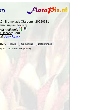
47)
9 - Bromeliads (Garden) - 20220331
030 x 1550 pixels - Teller: 3817)
ia melinonis
l locatie
: Peru -
af
:
Jerry Raack
gen
:
 op de foto om te vergroten)