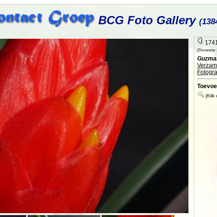
BCG Foto Gallery
(138
1741
(Dimensie: 2
Guzman
Verzame
Fotogra
Toevoe
(Klik