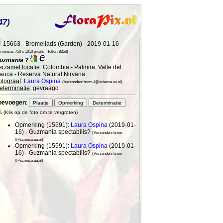
47)
15663 - Bromeliads (Garden) - 2019-01-16
mensie: 750 x 1010 pixels - Teller: 8353)
uzmania ?
erzamel locatie
: Colombia - Palmira, Valle del
auca - Reserva Natural Nirvana
otograaf
:
Laura Ospina
(Verzonden: brom-l@science.uu.nl)
eterminatie
: gevraagd
oevoegen
:
(Klik op de foto om te vergroten)
Opmerking (15591):
Laura Ospina
(2019-01-
16) - Guzmania spectabilis?
(Verzonden: brom-
l@science.uu.nl)
Opmerking (15591):
Laura Ospina
(2019-01-
16) - Guzmania spectabilis?
(Verzonden: brom-
l@science.uu.nl)