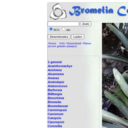
BCG
alle
>Home
>Info
>Gastenboek
>Nieuw
(recent geladen plaatjes)
1-general
Acanthostachys
Aechmea
Alcantarea
Ananas
Androlepis
Araeococcus
Barfussia
Billbergia
Brocchinia
Bromelia
Bromeliaceae
Canistropsis
Canistrum
Catopsis
Cipuropsis
Connellia