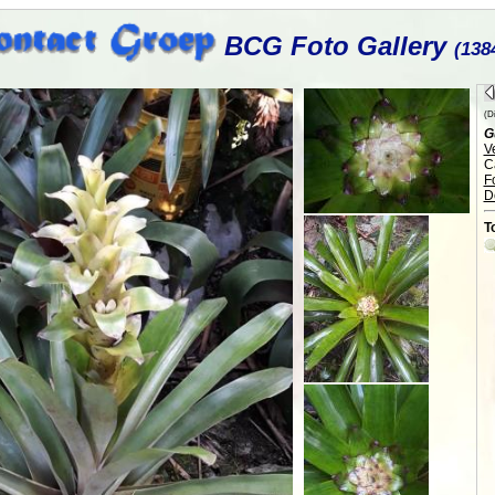
BCG Foto Gallery
(138
(Di
G
V
C
F
D
T