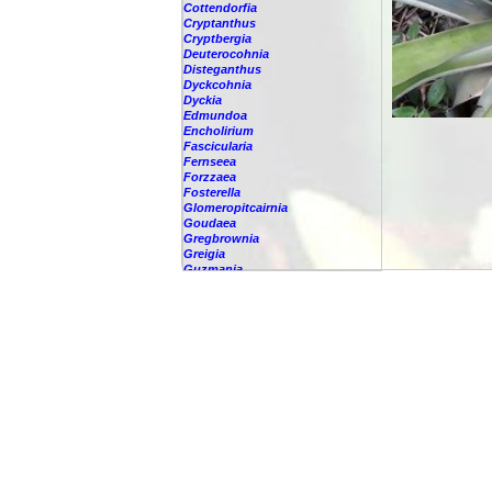
Cottendorfia
Cryptanthus
Cryptbergia
Deuterocohnia
Disteganthus
Dyckcohnia
Dyckia
Edmundoa
Encholirium
Fascicularia
Fernseea
Forzzaea
Fosterella
Glomeropitcairnia
Goudaea
Gregbrownia
Greigia
Guzmania
-
berteroniana
-
cf. angustifolia
-
nicaraguensis
-
rhonhofiana
-
sp.
-
spec.
-
kraenzliniana
-
oligantha
-
pseudospectabilis
-
testudinis var. tetudinis
-
'Marlebeca'
-
'Theresa'
-
?
-
acorifolia