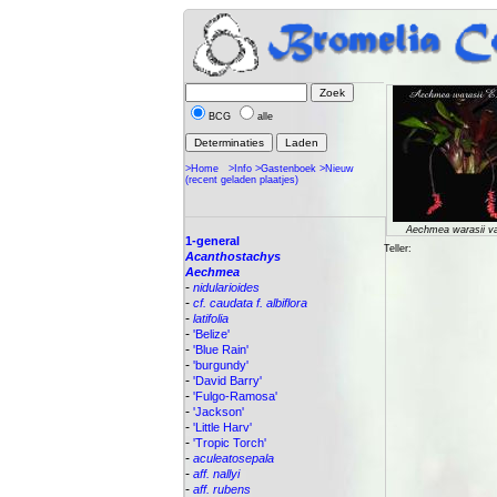
BCG
alle
>Home
>Info
>Gastenboek
>Nieuw
(recent geladen plaatjes)
Aechmea warasii var
1-general
Teller:
Acanthostachys
Aechmea
-
nidularioides
-
cf. caudata f. albiflora
-
latifolia
-
'Belize'
-
'Blue Rain'
-
'burgundy'
-
'David Barry'
-
'Fulgo-Ramosa'
-
'Jackson'
-
'Little Harv'
-
'Tropic Torch'
-
aculeatosepala
-
aff. nallyi
-
aff. rubens