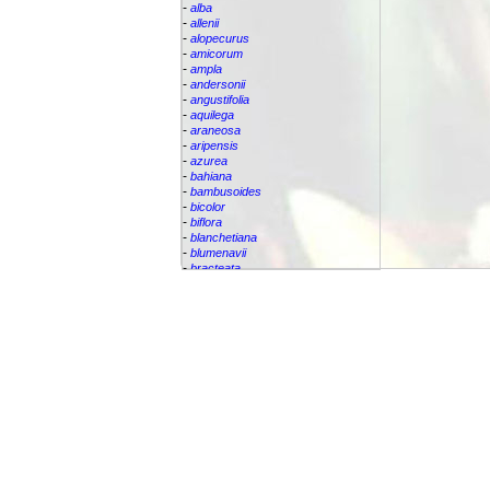
-
alba
-
allenii
-
alopecurus
-
amicorum
-
ampla
-
andersonii
-
angustifolia
-
aquilega
-
araneosa
-
aripensis
-
azurea
-
bahiana
-
bambusoides
-
bicolor
-
biflora
-
blanchetiana
-
blumenavii
-
bracteata
-
brassicoides
-
brevicollis
-
bromelifolia
-
bromeliifolia
-
bromeliifolia var Albobracteata
-
bromeliifolia var. albobracteata
-
brueggeri
-
bruggeri
-
caesia
-
callichroma
-
calyculata
-
candida
-
capixabae
-
carvalhoi