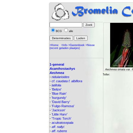
BCG
alle
>Home
>Info
>Gastenboek
>Nieuw
(recent geladen plaatjes)
1-general
Acanthostachys
Aechmea ornata var. 
Aechmea
Teller:
-
nidularioides
-
cf. caudata f. albiflora
-
latifolia
-
'Belize'
-
'Blue Rain'
-
'burgundy'
-
'David Barry'
-
'Fulgo-Ramosa'
-
'Jackson'
-
'Little Harv'
-
'Tropic Torch'
-
aculeatosepala
-
aff. nallyi
-
aff. rubens