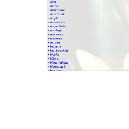
-
alba
-
allenii
-
alopecurus
-
amicorum
-
ampla
-
andersonii
-
angustifolia
-
aquilega
-
araneosa
-
aripensis
-
azurea
-
bahiana
-
bambusoides
-
bicolor
-
biflora
-
blanchetiana
-
blumenavii
-
bracteata
-
brassicoides
-
brevicollis
-
bromelifolia
-
bromeliifolia
-
bromeliifolia var Albobracteata
-
bromeliifolia var. albobracteata
-
brueggeri
-
bruggeri
-
caesia
-
callichroma
-
calyculata
-
candida
-
capixabae
-
carvalhoi