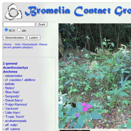
BCG
alle
>Home
>Info
>Gastenboek
>Nieuw
(recent geladen plaatjes)
1-general
Acanthostachys
Aechmea
-
nidularioides
-
cf. caudata f. albiflora
-
latifolia
-
'Belize'
-
'Blue Rain'
-
'burgundy'
-
'David Barry'
-
'Fulgo-Ramosa'
-
'Jackson'
-
'Little Harv'
-
'Tropic Torch'
-
aculeatosepala
-
aff. nallyi
-
aff. rubens