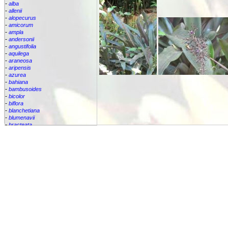
-
alba
-
allenii
-
alopecurus
-
amicorum
-
ampla
-
andersonii
-
angustifolia
-
aquilega
-
araneosa
-
aripensis
-
azurea
-
bahiana
-
bambusoides
-
bicolor
-
biflora
-
blanchetiana
-
blumenavii
-
bracteata
-
brassicoides
-
brevicollis
-
bromelifolia
-
bromeliifolia
-
bromeliifolia var Albobracteata
-
bromeliifolia var. albobracteata
-
brueggeri
-
bruggeri
-
caesia
-
callichroma
-
calyculata
-
candida
-
capixabae
-
carvalhoi