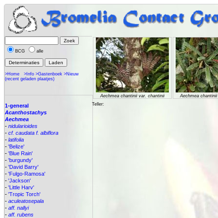
BCG
alle
>Home
>Info
>Gastenboek
>Nieuw
(recent geladen plaatjes)
Aechmea chantinii var. chantinii
Aechmea chantinii 
Teller:
1-general
Acanthostachys
Aechmea
-
nidularioides
-
cf. caudata f. albiflora
-
latifolia
-
'Belize'
-
'Blue Rain'
-
'burgundy'
-
'David Barry'
-
'Fulgo-Ramosa'
-
'Jackson'
-
'Little Harv'
-
'Tropic Torch'
-
aculeatosepala
-
aff. nallyi
-
aff. rubens