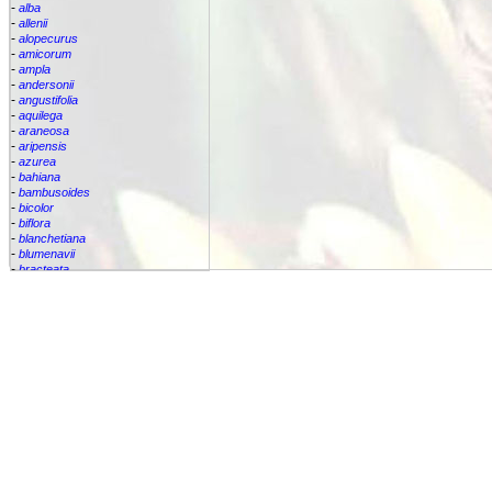
-
alba
-
allenii
-
alopecurus
-
amicorum
-
ampla
-
andersonii
-
angustifolia
-
aquilega
-
araneosa
-
aripensis
-
azurea
-
bahiana
-
bambusoides
-
bicolor
-
biflora
-
blanchetiana
-
blumenavii
-
bracteata
-
brassicoides
-
brevicollis
-
bromelifolia
-
bromeliifolia
-
bromeliifolia var Albobracteata
-
bromeliifolia var. albobracteata
-
brueggeri
-
bruggeri
-
caesia
-
callichroma
-
calyculata
-
candida
-
capixabae
-
carvalhoi