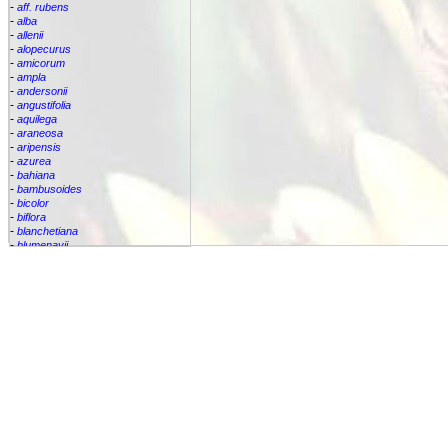
-
aff. rubens
-
alba
-
allenii
-
alopecurus
-
amicorum
-
ampla
-
andersonii
-
angustifolia
-
aquilega
-
araneosa
-
aripensis
-
azurea
-
bahiana
-
bambusoides
-
bicolor
-
biflora
-
blanchetiana
-
blumenavii
-
bracteata
-
brassicoides
-
brevicollis
-
bromelifolia
-
bromeliifolia
-
bromeliifolia var Albobracteata
-
bromeliifolia var. albobracteata
-
brueggeri
-
bruggeri
-
caesia
-
callichroma
-
calyculata
-
candida
-
capixabae