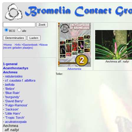
BCG
alle
>Home
>Info
>Gastenboek
>Nieuw
(recent geladen plaatjes)
Aechmea aff. nallyi
1-general
Acanthostachys
Advertentie
Aechmea
Teller:
-
nidularioides
-
cf. caudata f. albiflora
-
latifolia
-
'Belize'
-
'Blue Rain'
-
'burgundy'
-
'David Barry'
-
'Fulgo-Ramosa'
-
'Jackson'
-
'Little Harv'
-
'Tropic Torch'
-
aculeatosepala
Aechmea
aff. nallyi