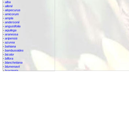
-
alba
-
allenii
-
alopecurus
-
amicorum
-
ampla
-
andersonii
-
angustifolia
-
aquilega
-
araneosa
-
aripensis
-
azurea
-
bahiana
-
bambusoides
-
bicolor
-
biflora
-
blanchetiana
-
blumenavii
-
bracteata
-
brassicoides
-
brevicollis
-
bromelifolia
-
bromeliifolia
-
bromeliifolia var Albobracteata
-
bromeliifolia var. albobracteata
-
brueggeri
-
bruggeri
-
caesia
-
callichroma
-
calyculata
-
candida
-
capixabae
-
carvalhoi