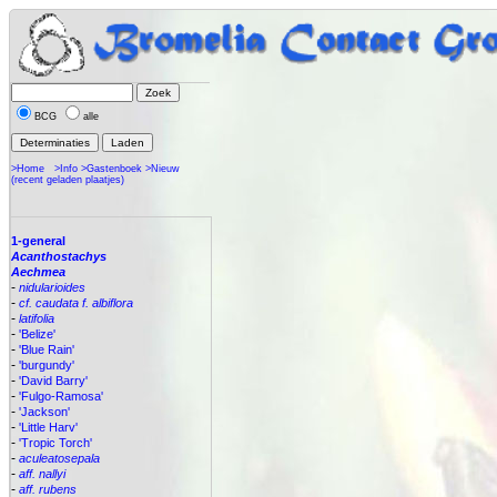
BCG
alle
>Home
>Info
>Gastenboek
>Nieuw
(recent geladen plaatjes)
1-general
Acanthostachys
Aechmea
-
nidularioides
-
cf. caudata f. albiflora
-
latifolia
-
'Belize'
-
'Blue Rain'
-
'burgundy'
-
'David Barry'
-
'Fulgo-Ramosa'
-
'Jackson'
-
'Little Harv'
-
'Tropic Torch'
-
aculeatosepala
-
aff. nallyi
-
aff. rubens