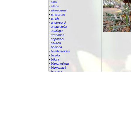
-
alba
-
allenii
-
alopecurus
-
amicorum
-
ampla
-
andersonii
-
angustifolia
-
aquilega
-
araneosa
-
aripensis
-
azurea
-
bahiana
-
bambusoides
-
bicolor
-
biflora
-
blanchetiana
-
blumenavii
-
bracteata
-
brassicoides
-
brevicollis
-
bromelifolia
-
bromeliifolia
-
bromeliifolia var Albobracteata
-
bromeliifolia var. albobracteata
-
brueggeri
-
bruggeri
-
caesia
-
callichroma
-
calyculata
-
candida
-
capixabae
-
carvalhoi