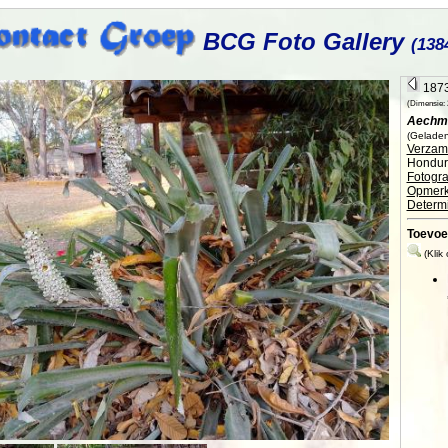
BCG Foto Gallery
(138
1873
(Dimensie: 2
Aechme
(Geladen
Verzame
Hondur
Fotogra
Opmerk
Determi
Toevoe
(Klik