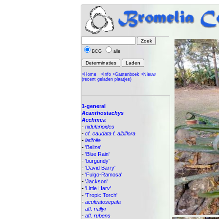
BCG
alle
>Home
>Info
>Gastenboek
>Nieuw
(recent geladen plaatjes)
1-general
Acanthostachys
Aechmea
-
nidularioides
-
cf. caudata f. albiflora
-
latifolia
-
'Belize'
-
'Blue Rain'
-
'burgundy'
-
'David Barry'
-
'Fulgo-Ramosa'
-
'Jackson'
-
'Little Harv'
-
'Tropic Torch'
-
aculeatosepala
-
aff. nallyi
-
aff. rubens