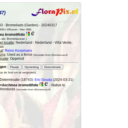
47)
3 - Bromeliads (Garden) - 20240317
030 x 1550 pixels - Teller: 2995)
a bromeliifolia
 als: Bromeliaceae )
l locatie
: Nederland - Nederland - Villa Verde,
as
af
:
Reino Koopmans
ing
: Used as a fence
(Verzonden: brom-l@science.uu.nl)
natie
: Opgelost
gen
:
 op de foto om te vergroten)
Determinatie (18743):
Eric Gouda
(2024-03-21)
=Aechmea bromeliifolia
- Native to
Honduras
(Verzonden: brom-l@science.uu.nl)