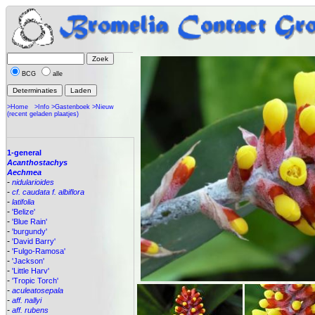
BCG
alle
>Home
>Info
>Gastenboek
>Nieuw
(recent geladen plaatjes)
1-general
Acanthostachys
Aechmea
-
nidularioides
-
cf. caudata f. albiflora
-
latifolia
-
'Belize'
-
'Blue Rain'
-
'burgundy'
-
'David Barry'
-
'Fulgo-Ramosa'
-
'Jackson'
-
'Little Harv'
-
'Tropic Torch'
-
aculeatosepala
-
aff. nallyi
-
aff. rubens