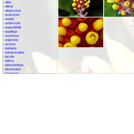
-
alba
-
allenii
-
alopecurus
-
amicorum
-
ampla
-
andersonii
-
angustifolia
-
aquilega
-
araneosa
-
aripensis
-
azurea
-
bahiana
-
bambusoides
-
bicolor
-
biflora
-
blanchetiana
-
blumenavii
-
bracteata
-
brassicoides
-
brevicollis
-
bromelifolia
-
bromeliifolia
-
bromeliifolia var Albobracteata
-
bromeliifolia var. albobracteata
-
brueggeri
-
bruggeri
-
caesia
-
callichroma
-
calyculata
-
candida
-
capixabae
-
carvalhoi