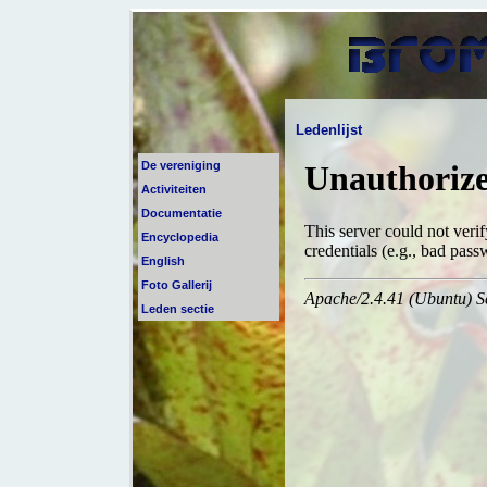
Ledenlijst
De vereniging
Activiteiten
Documentatie
Encyclopedia
English
Foto Gallerij
Leden sectie