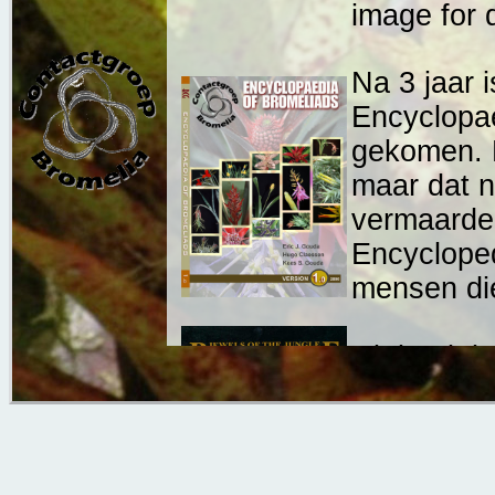
image for 
Na 3 jaar i
Encyclopae
gekomen. E
maar dat n
vermaarde 
Encycloped
mensen di
Dit boek i
de serie B
Manzanares
Spaans.