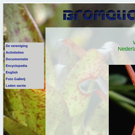
De vereniging
Nederl
Activiteiten
Documentatie
Encyclopedia
English
Foto Gallerij
Leden sectie