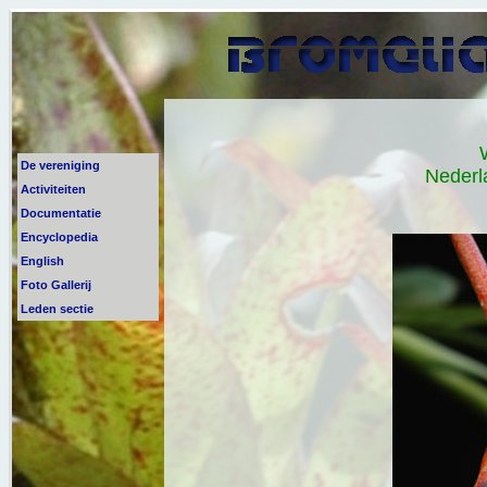
De vereniging
Nederl
Activiteiten
Documentatie
Encyclopedia
English
Foto Gallerij
Leden sectie