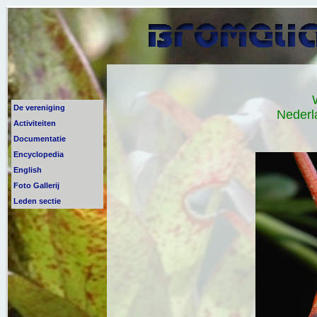
De vereniging
Nederl
Activiteiten
Documentatie
Encyclopedia
English
Foto Gallerij
Leden sectie