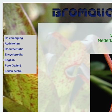
De vereniging
Nederl
Activiteiten
Documentatie
Encyclopedia
English
Foto Gallerij
Leden sectie