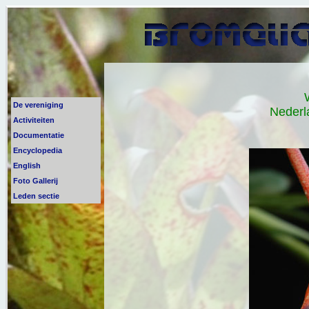
De vereniging
Nederl
Activiteiten
Documentatie
Encyclopedia
English
Foto Gallerij
Leden sectie