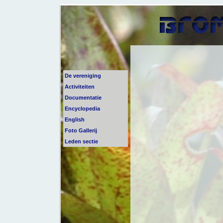
De vereniging
Activiteiten
Documentatie
Encyclopedia
English
Foto Gallerij
Leden sectie