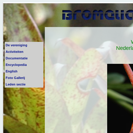
De vereniging
Nederl
Activiteiten
Documentatie
Encyclopedia
English
Foto Gallerij
Leden sectie