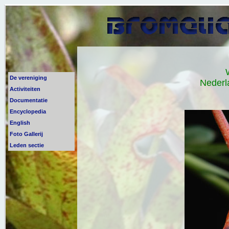
De vereniging
Nederl
Activiteiten
Documentatie
Encyclopedia
English
Foto Gallerij
Leden sectie