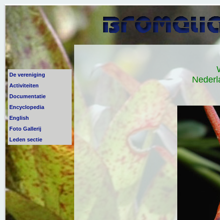
De vereniging
Nederl
Activiteiten
Documentatie
Encyclopedia
English
Foto Gallerij
Leden sectie