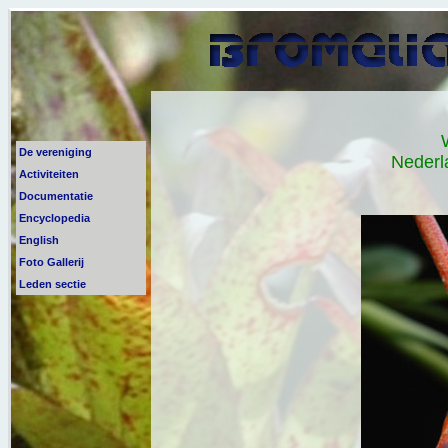
De vereniging
Nederl
Activiteiten
Documentatie
Encyclopedia
English
Foto Gallerij
Leden sectie