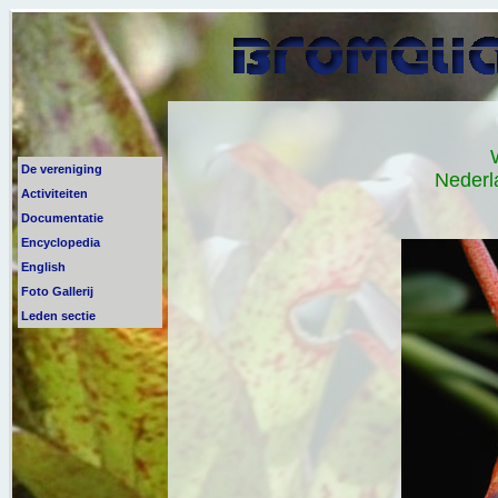
De vereniging
Nederl
Activiteiten
Documentatie
Encyclopedia
English
Foto Gallerij
Leden sectie