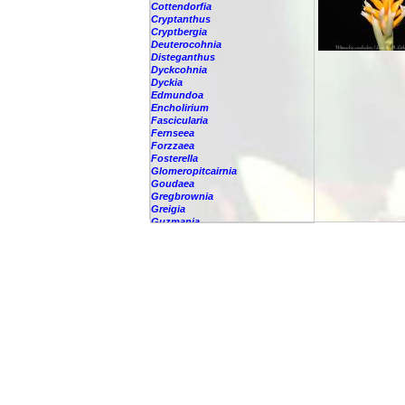
Cottendorfia
Cryptanthus
Cryptbergia
Deuterocohnia
Disteganthus
Dyckcohnia
Dyckia
Edmundoa
Encholirium
Fascicularia
Fernseea
Forzzaea
Fosterella
Glomeropitcairnia
Goudaea
Gregbrownia
Greigia
Guzmania
Hechtia
Hohenbergia
Hohenbergiopsis
Hylaeaicum
Jagrantia
Josemania
Karawata
Krenakanthus
Lapanthus
Lemeltonia
Lindmania
Lutheria
Lymania
Mark