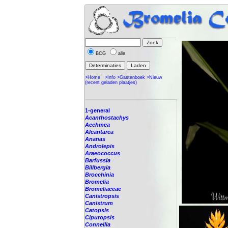
BCG
alle
>Home
>Info
>Gastenboek
>Nieuw
(recent geladen plaatjes)
1-general
Acanthostachys
Aechmea
Alcantarea
Ananas
Androlepis
Araeococcus
Barfussia
Billbergia
Brocchinia
Bromelia
Bromeliaceae
Canistropsis
Canistrum
Catopsis
Cipuropsis
Connellia