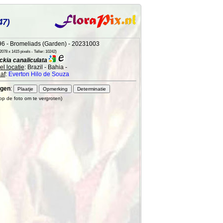
47)
6 - Bromeliads (Garden) - 20231003
078 x 1415 pixels - Teller: 10242)
kia canaliculata
l locatie
: Brazil - Bahia -
af
:
Everton Hilo de Souza
gen
:
 op de foto om te vergroten)