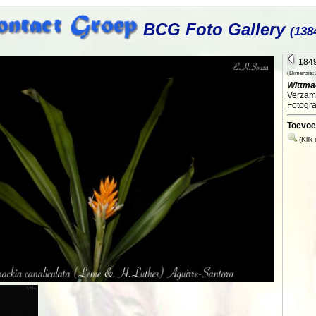
BCG Foto Gallery
(138
1849
(Dimensie: 2
Wittmac
Verzame
Fotogra
Toevoe
(Klik