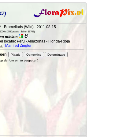
47)
 - Bromeliads (Wild) - 2011-08-15
030 x 1550 pixels - Teller: 16702)
ea miniata
l locatie
: Peru - Amazonas - Florida-Rioja
af
:
Manfred Zingler
gen
:
 op de foto om te vergroten)