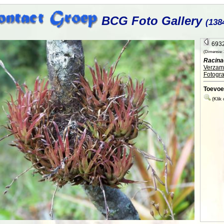
BCG Foto Gallery
(138
6932
(Dimensie: 2
Racina
Verzame
Fotogra
Toevoe
(Klik