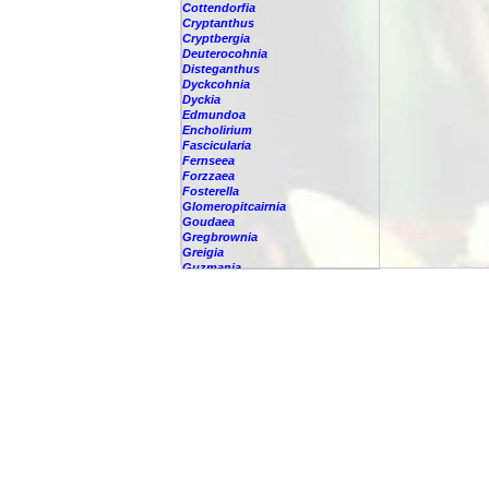
Cottendorfia
Cryptanthus
Cryptbergia
Deuterocohnia
Disteganthus
Dyckcohnia
Dyckia
Edmundoa
Encholirium
Fascicularia
Fernseea
Forzzaea
Fosterella
Glomeropitcairnia
Goudaea
Gregbrownia
Greigia
Guzmania
Hechtia
Hohenbergia
Hohenbergiopsis
Hylaeaicum
Jagrantia
Josemania
Karawata
Krenakanthus
Lapanthus
Lemeltonia
Lindmania
Lutheria
Lymania
Mark