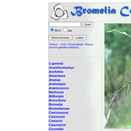
BCG
alle
>Home
>Info
>Gastenboek
>Nieuw
(recent geladen plaatjes)
1-general
Acanthostachys
Aechmea
Alcantarea
Ananas
Androlepis
Araeococcus
Barfussia
Billbergia
Brocchinia
Bromelia
Bromeliaceae
Canistropsis
Canistrum
Catopsis
Cipuropsis
Connellia