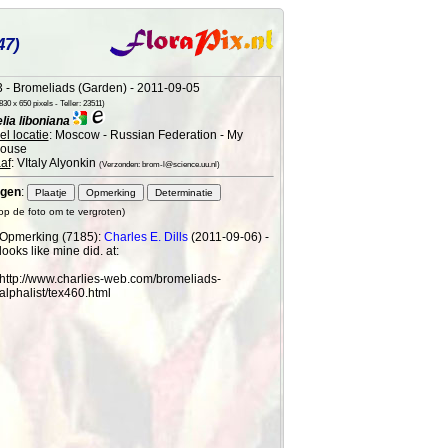
47)
 - Bromeliads (Garden) - 2011-09-05
30 x 650 pixels - Teller: 23511)
ia liboniana
l locatie
: Moscow - Russian Federation - My
ouse
af
: VItaly Alyonkin
(Verzonden: brom-l@science.uu.nl)
gen
:
 op de foto om te vergroten)
Opmerking (7185):
Charles E. Dills
(2011-09-06) -
looks like mine did. at:
http://www.charlies-web.com/bromeliads-
alphalist/tex460.html