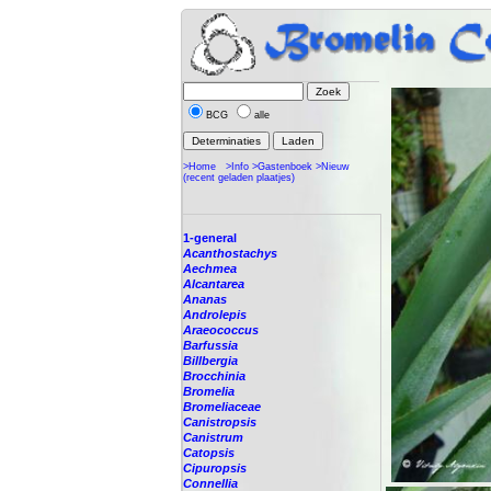
BCG
alle
>Home
>Info
>Gastenboek
>Nieuw
(recent geladen plaatjes)
1-general
Acanthostachys
Aechmea
Alcantarea
Ananas
Androlepis
Araeococcus
Barfussia
Billbergia
Brocchinia
Bromelia
Bromeliaceae
Canistropsis
Canistrum
Catopsis
Cipuropsis
Connellia