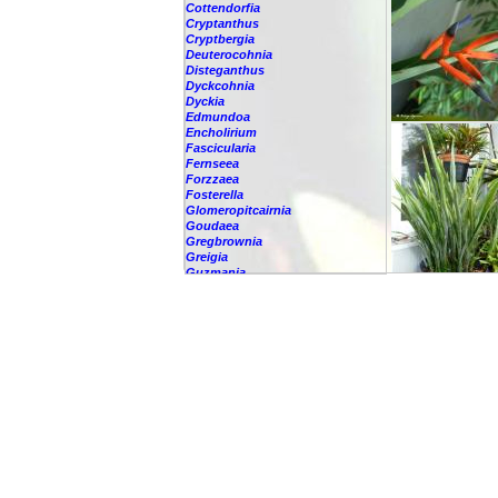
Cottendorfia
Cryptanthus
Cryptbergia
Deuterocohnia
Disteganthus
Dyckcohnia
Dyckia
Edmundoa
Encholirium
Fascicularia
Fernseea
Forzzaea
Fosterella
Glomeropitcairnia
Goudaea
Gregbrownia
Greigia
Guzmania
Hechtia
Hohenbergia
Hohenbergiopsis
Hylaeaicum
Jagrantia
Josemania
Karawata
Krenakanthus
Lapanthus
Lemeltonia
Lindmania
Lutheria
Lymania
Mark