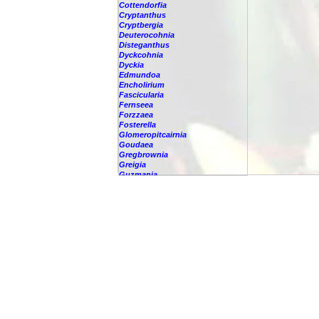
Cottendorfia
Cryptanthus
Cryptbergia
Deuterocohnia
Disteganthus
Dyckcohnia
Dyckia
Edmundoa
Encholirium
Fascicularia
Fernseea
Forzzaea
Fosterella
Glomeropitcairnia
Goudaea
Gregbrownia
Greigia
Guzmania
Hechtia
Hohenbergia
Hohenbergiopsis
Hylaeaicum
Jagrantia
Josemania
Karawata
Krenakanthus
Lapanthus
Lemeltonia
Lindmania
Lutheria
Lymania
Mark