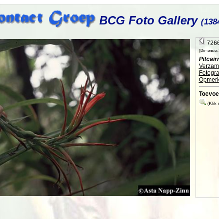
BCG Foto Gallery
(138
7266
(Dimensie: 1
Pitcair
Verzame
Fotogra
Opmerk
Toevoe
(Klik