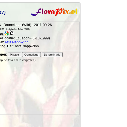
47)
 - Bromeliads (Wild) - 2011-09-26
179 x 818 pixels - Teller: 7894)
nia
l locatie
: Ecuador - (3-10-1999)
af
:
Asta Napp-Zinn
ing
: Det.: Asta Napp-Zinn
gen
:
 op de foto om te vergroten)