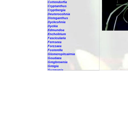
Cottendorfia
Cryptanthus
Cryptbergia
Deuterocohnia
Disteganthus
Dyckcohnia
Dyckia
Edmundoa
Encholirium
Fascicularia
Fernseea
Forzzaea
Fosterella
Glomeropitcairnia
Goudaea
Gregbrownia
Greigia
Guzmania
Hechtia
Hohenbergia
Hohenbergiopsis
Hylaeaicum
Jagrantia
Josemania
Karawata
Krenakanthus
Lapanthus
Lemeltonia
Lindmania
Lutheria
Lymania
Mark