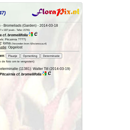
47)
- Bromeliads (Garden) - 2014-03-18
 x 1327 pixels - Teller: 21741)
a cf. bromeliifolia
ls: Pitcairnia ????)
f
: loma
(Verzonden: brom-l@science.uu.nl)
atie
: Opgelost
en
:
op de foto om te vergroten)
eterminatie (11381): Walter Till (2014-03-19)
Pitcairnia cf. bromeliifolia