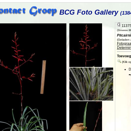
BCG Foto Gallery
(138
11375 
(Dimensie: 887
Pitcairni
(Geladen a
Fotograa
Determin
Toevoeg
(Klik 
D
=