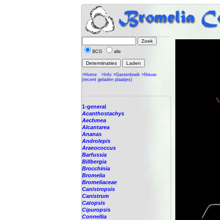
BCG
alle
>Home
>Info
>Gastenboek
>Nieuw
(recent geladen plaatjes)
1-general
Acanthostachys
Aechmea
Alcantarea
Ananas
Androlepis
Araeococcus
Barfussia
Billbergia
Brocchinia
Bromelia
Bromeliaceae
Canistropsis
Canistrum
Catopsis
Cipuropsis
Connellia